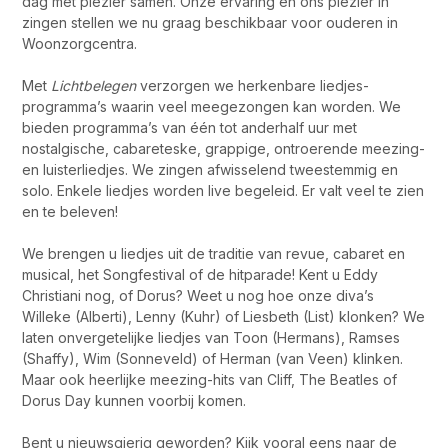
dag met plezier samen. Onze ervaring en ons plezier in
zingen stellen we nu graag beschikbaar voor ouderen in
Woonzorgcentra.
Met
Lichtbelegen
verzorgen we herkenbare liedjes-
programma’s waarin veel meegezongen kan worden. We
bieden programma’s van één tot anderhalf uur met
nostalgische, cabareteske, grappige, ontroerende meezing-
en luisterliedjes. We zingen afwisselend tweestemmig en
solo. Enkele liedjes worden live begeleid. Er valt veel te zien
en te beleven!
We brengen u liedjes uit de traditie van revue, cabaret en
musical, het Songfestival of de hitparade! Kent u Eddy
Christiani nog, of Dorus? Weet u nog hoe onze diva’s
Willeke (Alberti), Lenny (Kuhr) of Liesbeth (List) klonken? We
laten onvergetelijke liedjes van Toon (Hermans), Ramses
(Shaffy), Wim (Sonneveld) of Herman (van Veen) klinken.
Maar ook heerlijke meezing-hits van Cliff, The Beatles of
Dorus Day kunnen voorbij komen.
Bent u nieuwsgierig geworden? Kijk vooral eens naar de