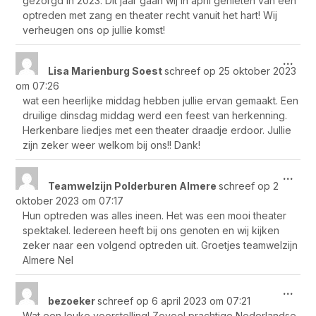
gezorgd in 2023. Dit jaar gaan wij in april genieten van een
optreden met zang en theater recht vanuit het hart! Wij
verheugen ons op jullie komst!
Wis
...
Lisa Marienburg Soest
schreef op
25 oktober 2023
dez
om
07:26
met
wat een heerlijke middag hebben jullie ervan gemaakt. Een
druilige dinsdag middag werd een feest van herkenning.
Herkenbare liedjes met een theater draadje erdoor. Jullie
zijn zeker weer welkom bij ons!! Dank!
Wis
...
Teamwelzijn Polderburen Almere
schreef op
2
dez
oktober 2023
om
07:17
met
Hun optreden was alles ineen. Het was een mooi theater
spektakel. Iedereen heeft bij ons genoten en wij kijken
zeker naar een volgend optreden uit. Groetjes teamwelzijn
Almere Nel
Wis
...
bezoeker
schreef op
6 april 2023
om
07:21
dez
Wat een leuke voorstelling! Zoveel prachtige Nederlandse