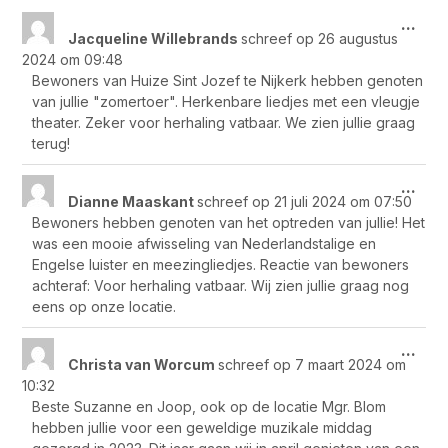
Wis
...
Jacqueline Willebrands
schreef op
26 augustus
dez
2024
om
09:48
met
Bewoners van Huize Sint Jozef te Nijkerk hebben genoten
van jullie "zomertoer". Herkenbare liedjes met een vleugje
theater. Zeker voor herhaling vatbaar. We zien jullie graag
terug!
Wis
...
Dianne Maaskant
schreef op
21 juli 2024
om
07:50
dez
Bewoners hebben genoten van het optreden van jullie! Het
met
was een mooie afwisseling van Nederlandstalige en
Engelse luister en meezingliedjes. Reactie van bewoners
achteraf: Voor herhaling vatbaar. Wij zien jullie graag nog
eens op onze locatie.
Wis
...
Christa van Worcum
schreef op
7 maart 2024
om
dez
10:32
met
Beste Suzanne en Joop, ook op de locatie Mgr. Blom
hebben jullie voor een geweldige muzikale middag