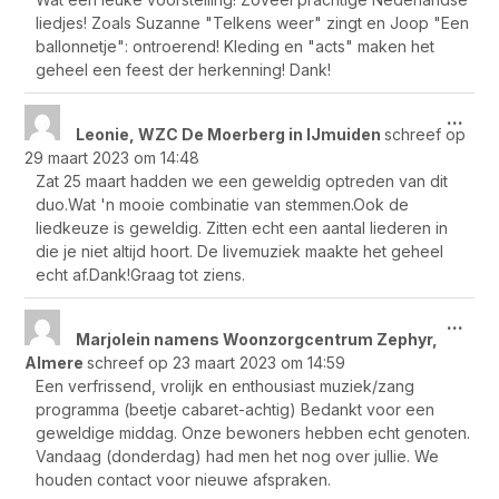
met
liedjes! Zoals Suzanne "Telkens weer" zingt en Joop "Een
ballonnetje": ontroerend! Kleding en "acts" maken het
geheel een feest der herkenning! Dank!
Wis
...
Leonie, WZC De Moerberg in IJmuiden
schreef op
dez
29 maart 2023
om
14:48
met
Zat 25 maart hadden we een geweldig optreden van dit
duo.Wat 'n mooie combinatie van stemmen.Ook de
liedkeuze is geweldig. Zitten echt een aantal liederen in
die je niet altijd hoort. De livemuziek maakte het geheel
echt af.Dank!Graag tot ziens.
Wis
...
Marjolein namens Woonzorgcentrum Zephyr,
dez
Almere
schreef op
23 maart 2023
om
14:59
met
Een verfrissend, vrolijk en enthousiast muziek/zang
programma (beetje cabaret-achtig) Bedankt voor een
geweldige middag. Onze bewoners hebben echt genoten.
Vandaag (donderdag) had men het nog over jullie. We
houden contact voor nieuwe afspraken.